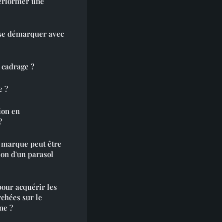
performer une
 se démarquer avec
 cadrage ?
e ?
ion en
?
e marque peut être
ion d'un parasol
pour acquérir les
chées sur le
ne ?