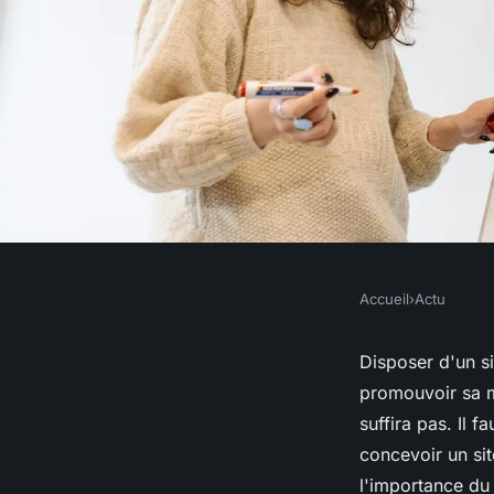
Accueil
›
Actu
ACTU
Pourquoi le SEO est
Disposer d'un si
promouvoir sa ma
les entreprises ?
suffira pas. Il fa
concevoir un si
l'importance du