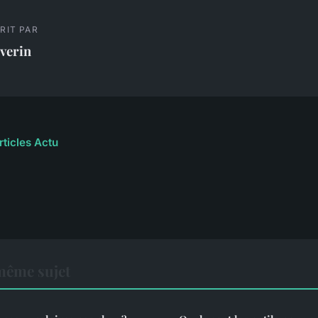
RIT PAR
verin
rticles Actu
même sujet