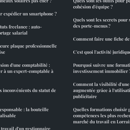
neaux solaires pas cher ?
Quels sont les outils pour 
cohésion d'équipe ?
ur expédier un smartphone ?
Quels sont les secrets pour
des porte-menus ?
uts freelance : auto-
rtage salarial
Comment faire une fiche de
leure plaque professionnelle
ise
C'est quoi l'activité juridiqu
ision d'une comptabilité :
Pourquoi suivre une format
er à un expert-comptable à
investissement immobilier 
Comment la visibilité d'un
s inconvénients du statut de
augmentée grâce à l'utilisat
publicitaire
esponsable : la bouteille
Quelles formations choisir 
alisable
compétences les plus recher
marché du travail en Lorrai
 travail d'un gestionnaire