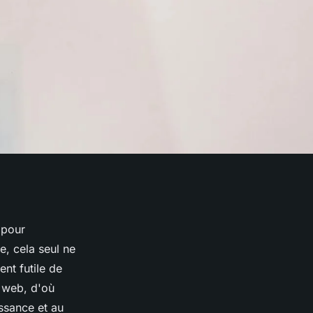
 pour
e, cela seul ne
ient futile de
u web, d'où
ssance et au