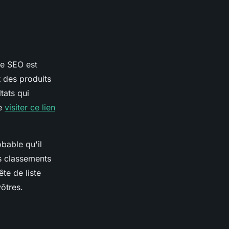
le SEO est
t des produits
tats qui
re
visiter ce lien
obable qu'il
s classements
te de liste
vôtres.