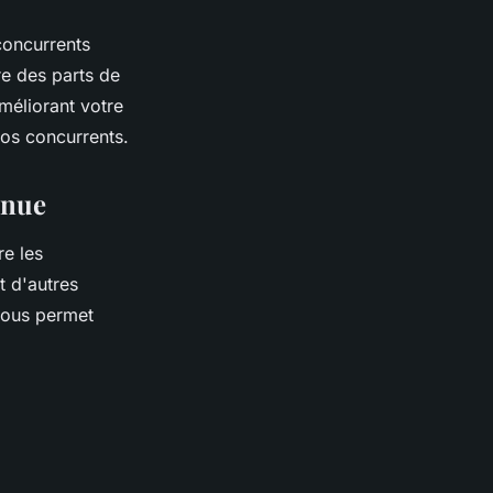
concurrents
re des parts de
méliorant votre
 vos concurrents.
inue
e les
t d'autres
 vous permet