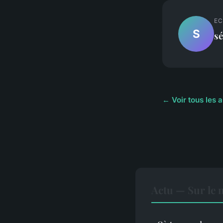
EC
S
sé
← Voir tous les a
Actu — Sur le 