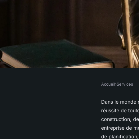
Accueil
›
Services
SERVICES
comment optimiser v
Dans le monde d
réussite de tout
projet avec des serv
construction, de
entreprise de me
planification et de s
de planification