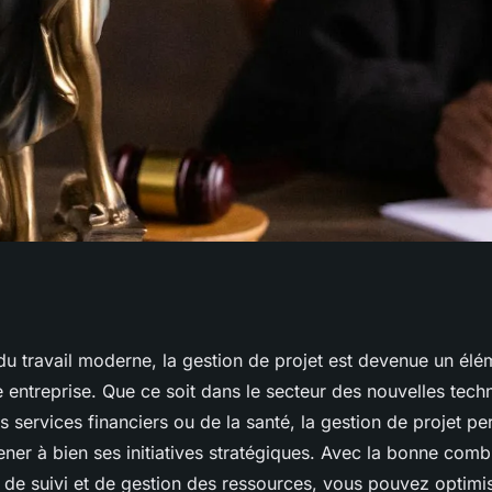
otre gestion de
u travail moderne, la gestion de projet est devenue un élém
e entreprise. Que ce soit dans le secteur des nouvelles tech
ices de
s services financiers ou de la santé, la gestion de projet pe
ner à bien ses initiatives stratégiques. Avec la bonne combi
uivi
, de suivi et de gestion des ressources, vous pouvez optimis