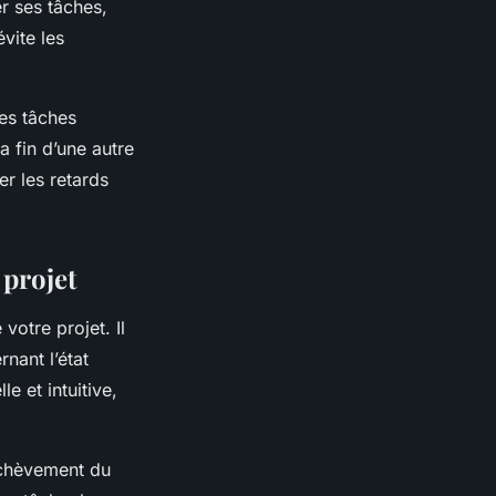
er ses tâches,
évite les
es tâches
 fin d’une autre
er les retards
 projet
votre projet. Il
nant l’état
e et intuitive,
achèvement du