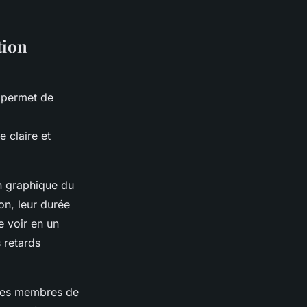
tion
i permet de
e claire et
n graphique du
ion, leur durée
e voir en un
 retards
 des membres de