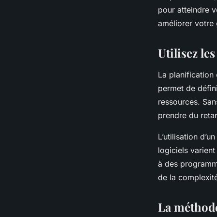
pour atteindre 
améliorer votre 
séverin
•
6 novembre 2023
•
7 min de lecture
Utilisez le
La planification
permet de défini
ressources. San
prendre du reta
L’utilisation d’u
logiciels varien
à des programmes
de la complexité
La méthode