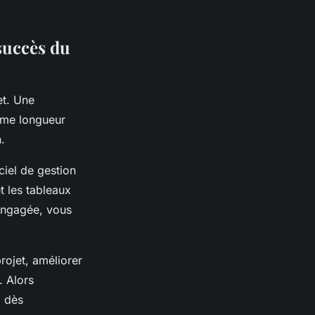
succès du
et. Une
même longueur
.
ciel de gestion
t les tableaux
 engagée, vous
rojet, améliorer
. Alors
i dès