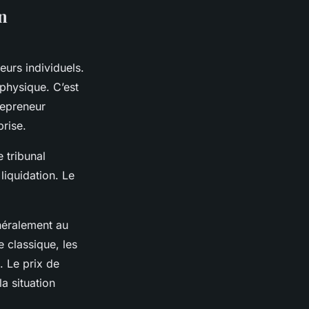
en
eurs individuels.
 physique. C’est
repreneur
prise.
e tribunal
liquidation. Le
néralement au
e classique, les
. Le prix de
a situation