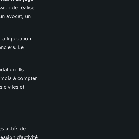
sion de réaliser
 un avocat, un
la liquidation
anciers. Le
dation. Ils
x mois à compter
 civiles et
es actifs de
ession d’activité