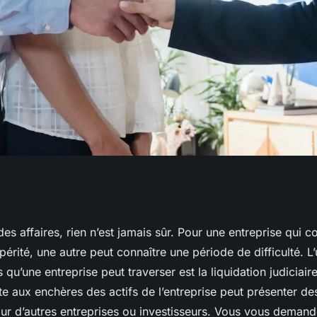
d'entreprises en
s affaires, rien n’est jamais sûr. Pour une entreprise qui c
érité, une autre peut connaître une période de difficulté. L
nt ça marche ?
s qu’une entreprise peut traverser est la liquidation judiciai
te aux enchères des actifs de l’entreprise peut présenter de
our d’autres entreprises ou investisseurs. Vous vous demand