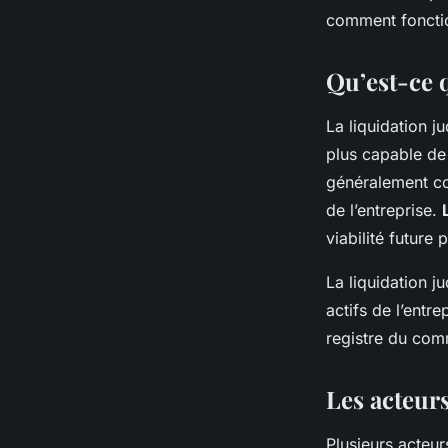
séverin
•
6 novembre 2023
•
6 min de lecture
comment fonctio
Qu’est-ce q
La liquidation ju
plus capable de 
généralement co
de l’entreprise.
viabilité future 
La liquidation ju
actifs de l’entr
registre du com
Les acteurs
Plusieurs acteur