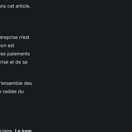
s cet article.
treprise n’est
ion est
 des paiements
rise et de sa
e l’ensemble des
e radiée du
ciaire.
Le juge