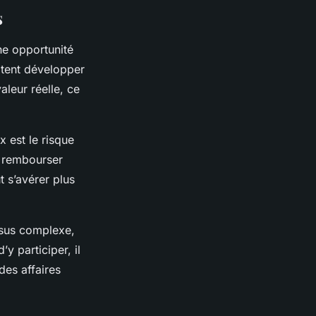
s
ne opportunité
itent développer
valeur réelle, ce
 est le risque
 à rembourser
t s’avérer plus
ssus complexe,
y participer, il
es affaires