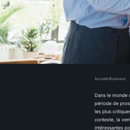
Accueil
›
Business
BUSINESS
Vente aux enchères 
Dans le monde de
période de prosp
liquidation : comme
les plus critique
contexte, la ven
intéressantes p