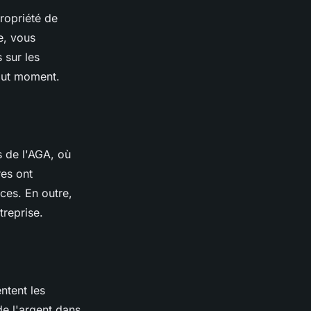
ropriété de
e, vous
 sur les
tout moment.
s de l'AGA, où
res ont
ices. En outre,
treprise.
ntent les
de l'argent dans