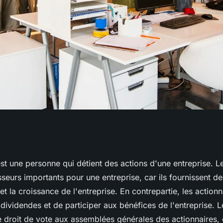
n actionnaire dans
st une personne qui détient des actions d'une entreprise. L
sseurs importants pour une entreprise, car ils fournissent d
 la croissance de l'entreprise. En contrepartie, les actionna
dividendes et de participer aux bénéfices de l'entreprise. L
e droit de vote aux assemblées générales des actionnaires, 