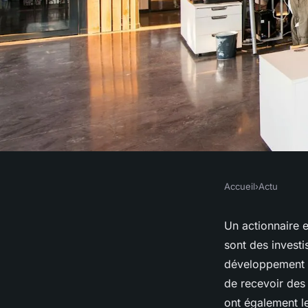
Accueil
›
Actu
ACTU
Quel est le rôle d'u
Un actionnaire e
sont des investi
une entreprise ?
développement et
de recevoir des 
ont également l