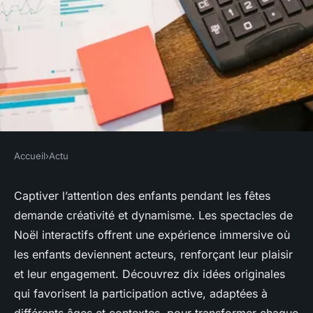
Accueil
›
Actu
ACTU
10 idées de spectacles de noël
Captiver l’attention des enfants pendant les fêtes
demande créativité et dynamisme. Les spectacles de
interactifs pour captiver les
Noël interactifs offrent une expérience immersive où
enfants
les enfants deviennent acteurs, renforçant leur plaisir
et leur engagement. Découvrez dix idées originales
séverin
•
20 octobre 2025
•
13 min de lecture
qui favorisent la participation active, adaptées à